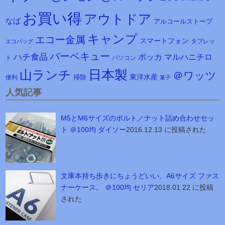
お買い得
アウトドア
なば
アルコールストーブ
キャンプ
エコー金属
スマートフォン
タブレッ
エコバッグ
バーベキュー
ハチ食品
マルハニチロ
ポッカ
ト
パソコン
日本製
山ランチ
＠ワッツ
東洋水産
掃除
便利
菓子
人気記事
M5とM6サイズのボルト／ナット詰め合わせセッ
ト ＠100均 ダイソー
2016.12.13 に投稿された
文庫本持ち歩きにちょうどいい、A6サイズ ファス
ナーケース。 ＠100均 セリア
2018.01.22 に投稿
された