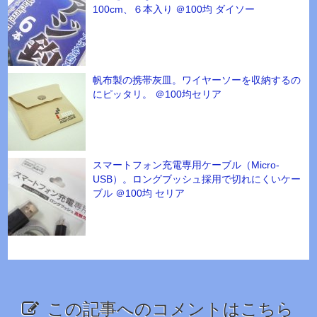
100cm、６本入り ＠100均 ダイソー
帆布製の携帯灰皿。ワイヤーソーを収納するの
にピッタリ。 ＠100均セリア
スマートフォン充電専用ケーブル（Micro-
USB）。ロングブッシュ採用で切れにくいケー
ブル ＠100均 セリア
この記事へのコメントはこちら