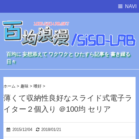
NAVI
百均に 妄想添えて ワクワクと ひたすら記事を 書き綴る
日々
ホーム
>
趣味
>
嗜好
>
薄くて収納性良好なスライド式電子ラ
イター２個入り ＠100均 セリア
2015/12/04
2018/01/21