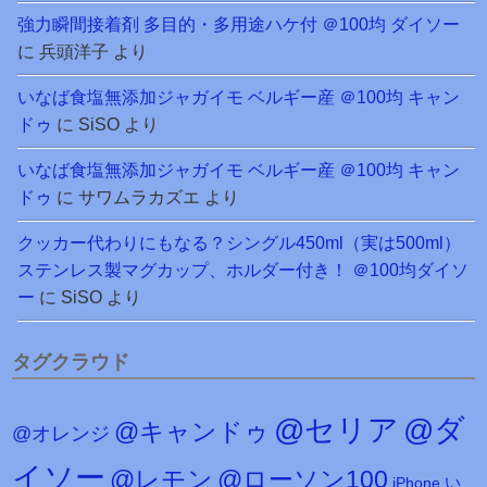
強力瞬間接着剤 多目的・多用途ハケ付 ＠100均 ダイソー
に
兵頭洋子
より
いなば食塩無添加ジャガイモ ベルギー産 ＠100均 キャン
ドゥ
に
SiSO
より
いなば食塩無添加ジャガイモ ベルギー産 ＠100均 キャン
ドゥ
に
サワムラカズエ
より
クッカー代わりにもなる？シングル450ml（実は500ml）
ステンレス製マグカップ、ホルダー付き！ ＠100均ダイソ
ー
に
SiSO
より
タグクラウド
@セリア
@ダ
@キャンドゥ
@オレンジ
イソー
@レモン
@ローソン100
iPhone
い