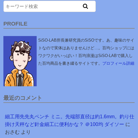
PROFILE
SiSO-LAB所長兼研究員のSiSOです。あ、趣味のサイ
トなので実体はありませんけど…。百均ショップには
ワクワクがいっぱい！百均浪漫はSiSO-LABで購入し
た百均商品を書き綴るサイトです。
プロフィール詳細
最近のコメント
細工用先先丸ペンチ ミニ。先端部直径は約1.6mm。釣り仕
掛け天秤など針金細工に便利かな？ ＠100均 ダイソー
に
おさむ
より