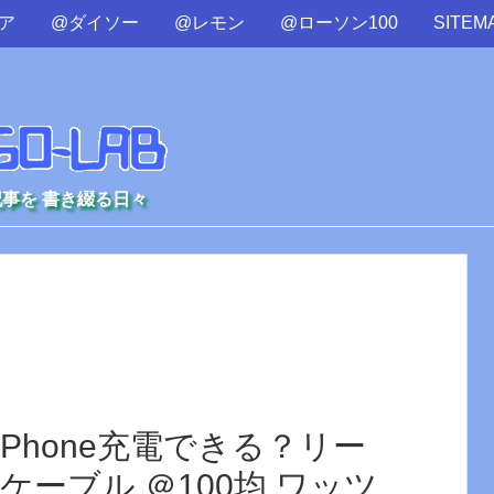
ア
@ダイソー
@レモン
@ローソン100
SITEM
記事を 書き綴る日々
iPhone充電できる？リー
ケーブル ＠100均 ワッツ