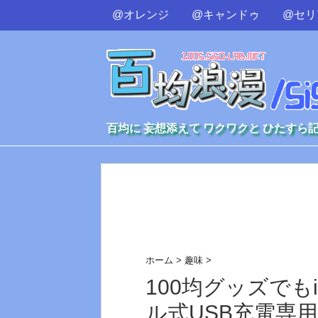
@オレンジ
@キャンドゥ
@セリ
百均に 妄想添えて ワクワクと ひたすら
ホーム
>
趣味
>
100均グッズでも
ル式USB充電専用