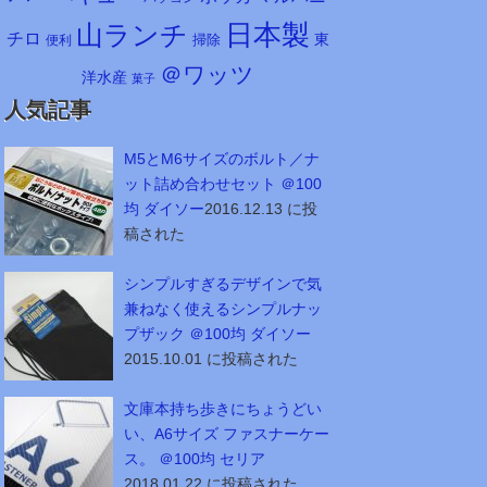
日本製
山ランチ
チロ
東
掃除
便利
＠ワッツ
洋水産
菓子
人気記事
M5とM6サイズのボルト／ナ
ット詰め合わせセット ＠100
均 ダイソー
2016.12.13 に投
稿された
シンプルすぎるデザインで気
兼ねなく使えるシンプルナッ
プザック ＠100均 ダイソー
2015.10.01 に投稿された
文庫本持ち歩きにちょうどい
い、A6サイズ ファスナーケー
ス。 ＠100均 セリア
2018.01.22 に投稿された