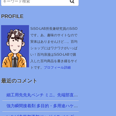
PROFILE
SiSO-LAB所長兼研究員のSiSO
です。あ、趣味のサイトなので
実体はありませんけど…。百均
ショップにはワクワクがいっぱ
い！百均浪漫はSiSO-LABで購
入した百均商品を書き綴るサイ
トです。
プロフィール詳細
最近のコメント
細工用先先丸ペンチ ミニ。先端部直径は約1.6mm。釣り仕掛け天秤など針金細工に便利かな？ ＠100均 ダイソー
強力瞬間接着剤 多目的・多用途ハケ付 ＠100均 ダイソー