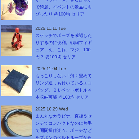
で綺麗、イベントの景品にも
ぴったり @100均 セリア
2025.11.11 Tue
スケッチでポーズを確認した
りするのに便利。戦闘フィギ
ュア、え、これ、マジ、100
円？ @100均 セリア
2025.11.04 Tue
もっこりしない！薄く畳めて
リング通しも付いているエコ
バッグ、２Ｌペットボトル４
本収納可能 @100均 セリア
2025.10.29 Wed
まん丸なカラビナ、直径５セ
ンチでコンパクトなのに片手
で開閉操作楽々、ポーチなど
をズボンのベルトループから