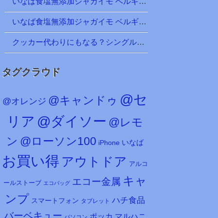
いなば食塩無添加ジャガイモ ベルギー産 ＠100均 キャンドゥ
いなば食塩無添加ジャガイモ ベルギー産 ＠100均 キャンドゥ
クッカー代わりにもなる？シングル450ml（実は500ml）ステンレス製マグカップ、ホルダー付き！ ＠100均ダイソー
タグクラウド
@セ
@キャンドゥ
@オレンジ
リア
@ダイソー
@レモ
ン
@ローソン100
iPhone
いなば
お買い得
アウトドア
アルコ
キャ
エコー金属
ールストーブ
エコバッグ
ンプ
ハチ食品
スマートフォン
タブレット
バーベキュー
マルハニ
ポッカ
パソコン