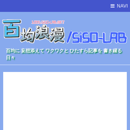
NAVI
百均に 妄想添えて ワクワクと ひたすら記事を 書き綴る
日々