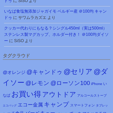
ドゥ
に
SiSO
より
いなば食塩無添加ジャガイモ ベルギー産 ＠100均 キャン
ドゥ
に
サワムラカズエ
より
クッカー代わりにもなる？シングル450ml（実は500ml）
ステンレス製マグカップ、ホルダー付き！ ＠100均ダイソ
ー
に
SiSO
より
タグクラウド
@セリア
@ダ
@キャンドゥ
@オレンジ
イソー
@レモン
@ローソン100
iPhone
い
お買い得
アウトドア
なば
アルコールストーブ
キャンプ
エコー金属
スマートフォン
タブレッ
エコバッグ
バーベキュー