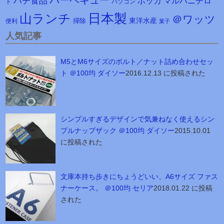
ハチ食品
マルハニチロ
ポッカ
ト
パソコン
日本製
山ランチ
＠ワッツ
東洋水産
掃除
便利
菓子
人気記事
M5とM6サイズのボルト／ナット詰め合わせセッ
ト ＠100均 ダイソー
2016.12.13 に投稿された
シンプルすぎるデザインで気兼ねなく使えるシン
プルナップザック ＠100均 ダイソー
2015.10.01
に投稿された
文庫本持ち歩きにちょうどいい、A6サイズ ファス
ナーケース。 ＠100均 セリア
2018.01.22 に投稿
された