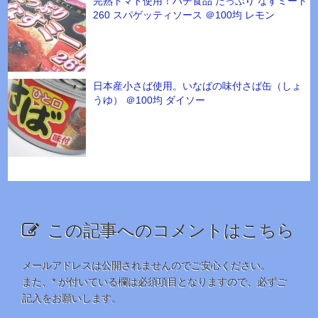
完熟トマト使用！ハチ食品 たっぷり なすミート
260 スパゲッティソース ＠100均 レモン
日本産小さば使用。いなばの味付さば缶（しょ
うゆ） ＠100均 ダイソー
この記事へのコメントはこちら
メールアドレスは公開されませんのでご安心ください。
また、
*
が付いている欄は必須項目となりますので、必ずご
記入をお願いします。