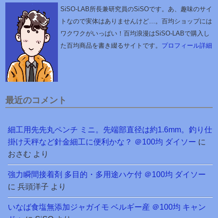
SiSO-LAB所長兼研究員のSiSOです。あ、趣味のサイ
トなので実体はありませんけど…。百均ショップには
ワクワクがいっぱい！百均浪漫はSiSO-LABで購入し
た百均商品を書き綴るサイトです。
プロフィール詳細
最近のコメント
細工用先先丸ペンチ ミニ。先端部直径は約1.6mm。釣り仕
掛け天秤など針金細工に便利かな？ ＠100均 ダイソー
に
おさむ
より
強力瞬間接着剤 多目的・多用途ハケ付 ＠100均 ダイソー
に
兵頭洋子
より
いなば食塩無添加ジャガイモ ベルギー産 ＠100均 キャン