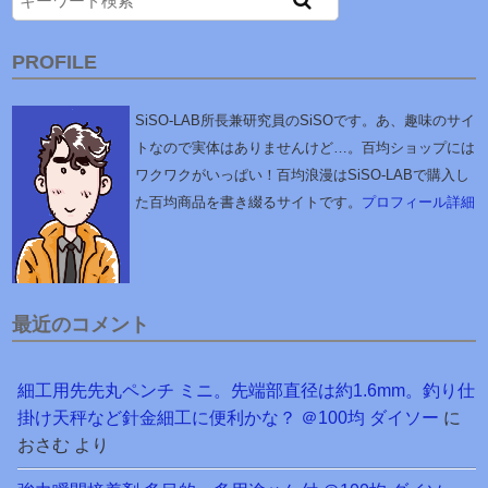
PROFILE
SiSO-LAB所長兼研究員のSiSOです。あ、趣味のサイ
トなので実体はありませんけど…。百均ショップには
ワクワクがいっぱい！百均浪漫はSiSO-LABで購入し
た百均商品を書き綴るサイトです。
プロフィール詳細
最近のコメント
細工用先先丸ペンチ ミニ。先端部直径は約1.6mm。釣り仕
掛け天秤など針金細工に便利かな？ ＠100均 ダイソー
に
おさむ
より