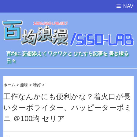
NAVI
百均に 妄想添えて ワクワクと ひたすら記事を 書き綴る
日々
ホーム
>
趣味
>
嗜好
>
工作なんかにも便利かな？着火口が長
いターボライター、ハッピーターボミ
ニ ＠100均 セリア