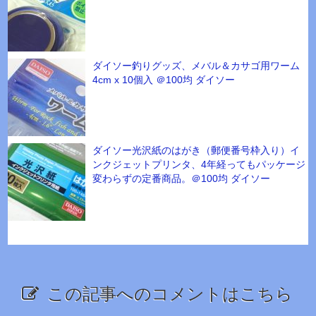
ダイソー釣りグッズ、メバル＆カサゴ用ワーム
4cm x 10個入 ＠100均 ダイソー
ダイソー光沢紙のはがき（郵便番号枠入り）イ
ンクジェットプリンタ、4年経ってもパッケージ
変わらずの定番商品。＠100均 ダイソー
この記事へのコメントはこちら