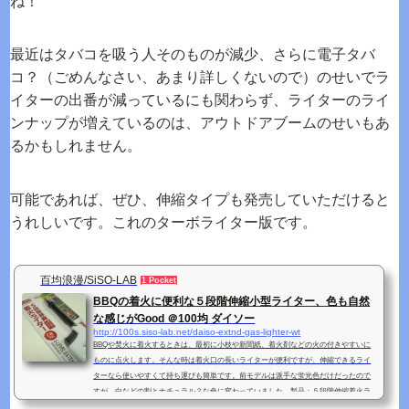
ね！
最近はタバコを吸う人そのものが減少、さらに電子タバ
コ？（ごめんなさい、あまり詳しくないので）のせいでラ
イターの出番が減っているにも関わらず、ライターのライ
ンナップが増えているのは、アウトドアブームのせいもあ
るかもしれません。
可能であれば、ぜひ、伸縮タイプも発売していただけると
うれしいです。これのターボライター版です。
百均浪漫/SiSO-LAB
1 Pocket
BBQの着火に便利な５段階伸縮小型ライター、色も自然
な感じがGood ＠100均 ダイソー
http://100s.siso-lab.net/daiso-extnd-gas-lighter-wt
BBQや焚火に着火するときは、最初に小枝や新聞紙、着火剤などの火の付きやすいに
ものに点火します。そんな時は着火口の長いライターが便利ですが、伸縮できるライ
ターなら使いやすくて持ち運びも簡単です。前モデルは派手な蛍光色だけだったので
すが、白などの割とナチュラル？な色に変わっていました。製品：５段階伸縮着火ラ
イター使いきりタイプ CR対応購入情報購入店舗：ダイソー購入価格：100円（税別）