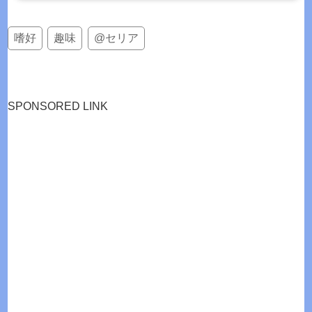
購入時期：2016年09月製品情報商品名：５段階伸縮着火ライター使いきりタイプ CR
対応寸法等：伸縮時 11.8cm～伸長時 17.5cm材...
嗜好
趣味
@セリア
SPONSORED LINK