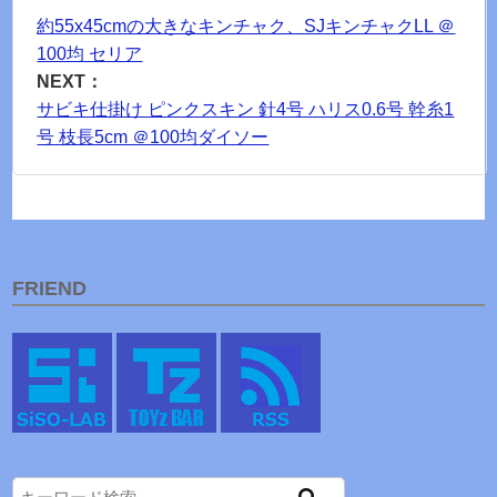
約55x45cmの大きなキンチャク、SJキンチャクLL ＠
100均 セリア
NEXT：
サビキ仕掛け ピンクスキン 針4号 ハリス0.6号 幹糸1
号 枝長5cm ＠100均ダイソー
FRIEND