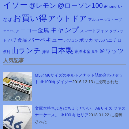
イソー
@レモン
@ローソン100
iPhone
い
お買い得
アウトドア
なば
アルコールストーブ
キャンプ
エコー金属
スマートフォン
タブレッ
エコバッグ
バーベキュー
ハチ食品
マルハニチロ
ポッカ
ト
パソコン
日本製
山ランチ
＠ワッツ
東洋水産
掃除
便利
菓子
人気記事
M5とM6サイズのボルト／ナット詰め合わせセッ
ト ＠100均 ダイソー
2016.12.13 に投稿された
文庫本持ち歩きにちょうどいい、A6サイズ ファス
ナーケース。 ＠100均 セリア
2018.01.22 に投稿
された