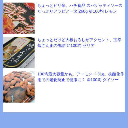
ちょっとピリ辛。ハチ食品 スパゲッティソース
たっぷりアラビアータ 260g ＠100均 レモン
ちょっとだけど大根おろしがアクセント、宝幸
焼さんまの缶詰 ＠100均 セリア
100均最大容量かも。アーモンド 31g。抗酸化作
用での老化防止で健康に？ ＠100均 ダイソー