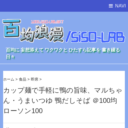
NAVI
百均に 妄想添えて ワクワクと ひたすら記事を 書き綴る
日々
ホーム
>
食品
>
即席
>
カップ麺で手軽に鴨の旨味、マルちゃ
ん・うまいつゆ 鴨だしそば ＠100均
ローソン100