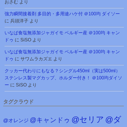
おさむ
より
強力瞬間接着剤 多目的・多用途ハケ付 ＠100均 ダイソー
に
兵頭洋子
より
いなば食塩無添加ジャガイモ ベルギー産 ＠100均 キャン
ドゥ
に
SiSO
より
いなば食塩無添加ジャガイモ ベルギー産 ＠100均 キャン
ドゥ
に
サワムラカズエ
より
クッカー代わりにもなる？シングル450ml（実は500ml）
ステンレス製マグカップ、ホルダー付き！ ＠100均ダイソ
ー
に
SiSO
より
タグクラウド
@セリア
@ダ
@キャンドゥ
@オレンジ