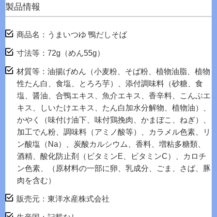
製品情報
商品名：うまいつゆ 鴨だしそば
寸法等：72g（めん55g）
材質等：油揚げめん（小麦粉、そば粉、植物油脂、植物
性たん白、食塩、とろろ芋）、添付調味料（砂糖、食
塩、醤油、合鴨エキス、魚介エキス、香辛料、こんぶエ
キス、しいたけエキス、たん白加水分解物、植物油）、
かやく（味付け油下、味付鶏挽肉、かまぼこ、ねぎ）、
加工でん粉、調味料（アミノ酸等）、カラメル色素、リ
ン酸塩（Na）、炭酸カルシウム、香料、増粘多糖類、
酒精、酸化防止剤（ビタミンE、ビタミンC）、カロチ
ン色素、（原材料の一部に卵、乳成分、ごま、さば、豚
肉を含む）
販売元：東洋水産株式会社