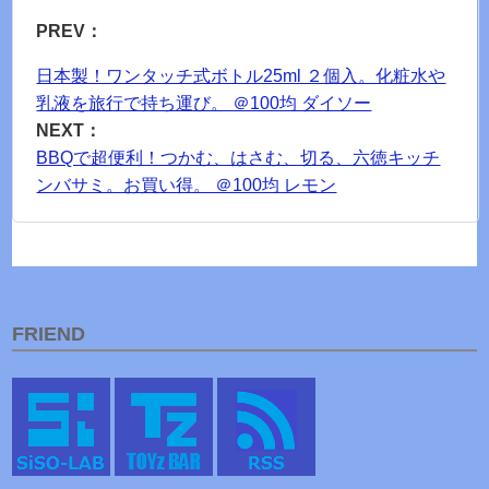
PREV：
日本製！ワンタッチ式ボトル25ml ２個入。化粧水や
乳液を旅行で持ち運び。 ＠100均 ダイソー
NEXT：
BBQで超便利！つかむ、はさむ、切る、六徳キッチ
ンバサミ。お買い得。 ＠100均 レモン
FRIEND