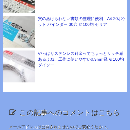
穴のあけられない書類の整理に便利！A4 20ポケ
ット バインダー 30穴 ＠100均 セリア
やっぱりステンレス針金ってちょっとリッチ感
あるよね、工作に使いやすい0.9mm径 ＠100均
ダイソー
この記事へのコメントはこちら
メールアドレスは公開されませんのでご安心ください。