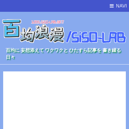
NAVI
百均に 妄想添えて ワクワクと ひたすら記事を 書き綴る
日々