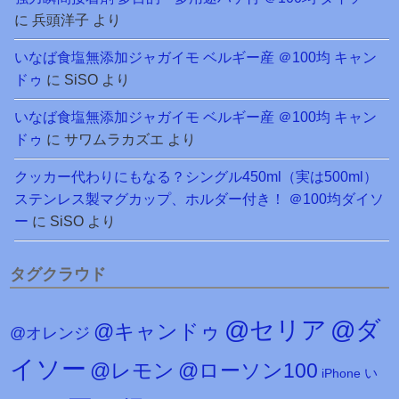
に
兵頭洋子
より
いなば食塩無添加ジャガイモ ベルギー産 ＠100均 キャン
ドゥ
に
SiSO
より
いなば食塩無添加ジャガイモ ベルギー産 ＠100均 キャン
ドゥ
に
サワムラカズエ
より
クッカー代わりにもなる？シングル450ml（実は500ml）
ステンレス製マグカップ、ホルダー付き！ ＠100均ダイソ
ー
に
SiSO
より
タグクラウド
@セリア
@ダ
@キャンドゥ
@オレンジ
イソー
@レモン
@ローソン100
iPhone
い