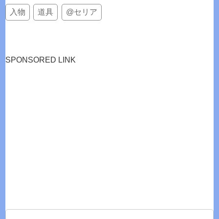
入物
道具
@セリア
SPONSORED LINK