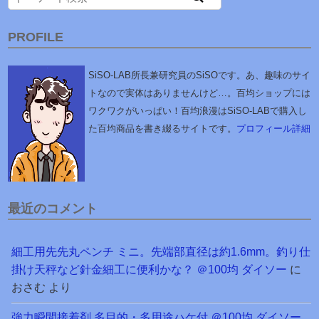
PROFILE
SiSO-LAB所長兼研究員のSiSOです。あ、趣味のサイ
トなので実体はありませんけど…。百均ショップには
ワクワクがいっぱい！百均浪漫はSiSO-LABで購入し
た百均商品を書き綴るサイトです。
プロフィール詳細
最近のコメント
細工用先先丸ペンチ ミニ。先端部直径は約1.6mm。釣り仕
掛け天秤など針金細工に便利かな？ ＠100均 ダイソー
に
おさむ
より
強力瞬間接着剤 多目的・多用途ハケ付 ＠100均 ダイソー