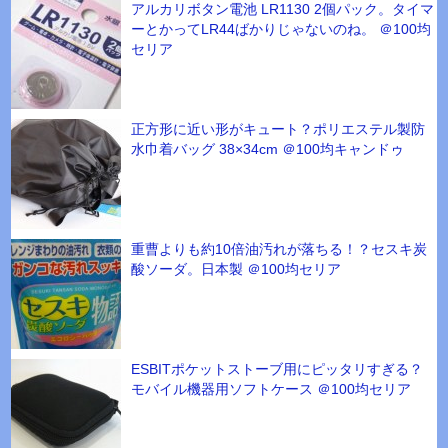
アルカリボタン電池 LR1130 2個パック。タイマ
ーとかってLR44ばかりじゃないのね。 ＠100均
セリア
正方形に近い形がキュート？ポリエステル製防
水巾着バッグ 38×34cm ＠100均キャンドゥ
重曹よりも約10倍油汚れが落ちる！？セスキ炭
酸ソーダ。日本製 ＠100均セリア
ESBITポケットストーブ用にピッタリすぎる？
モバイル機器用ソフトケース ＠100均セリア