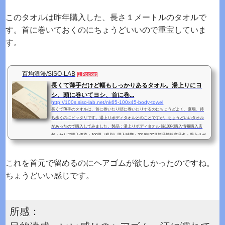
このタオルは昨年購入した、長さ１メートルのタオルで
す。首に巻いておくのにちょうどいいので重宝していま
す。
百均浪漫/SiSO-LAB
1 Pocket
長くて薄手だけど幅もしっかりあるタオル。湯上りにヨ
シ、頭に巻いてヨシ、首に巻...
http://100s.siso-lab.net/nk65-100x45-body-towel
長くて薄手のタオルは、首に巻いたり頭に巻いたりするのにちょうどよく、夏場、持
ち歩くのにピッタリです。湯上りボディタオルとのことですが、ちょうどいいタオル
があったので購入してみました。製品：湯上りボディタオル 綿100%購入情報購入店
舗：セリア購入価格：100円（税別）購入時期：2018年07月製品情報商品名：湯上りボ
ディタオル寸法等：約45 x 100cm材質等：綿100%販売元：natuko65生産国：中国その
他：販売元の「natuko65」は、有限会社オクダという会社の自社ブランドで、「ナツ
コロクジュウゴ」と読むそうです。妄想：首...
これを首元で留めるのにヘアゴムが欲しかったのですね。
ちょうどいい感じです。
所感：