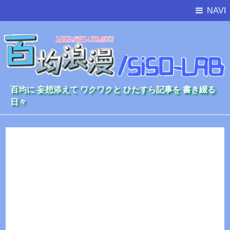
NAVI
百均に 妄想添えて ワクワクと ひたすら記事を 書き綴る
日々