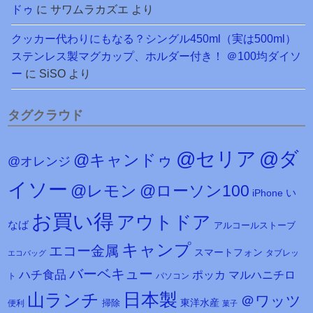
ドゥ
に
サワムラカズエ
より
クッカー代わりにもなる？シングル450ml（実は500ml）
ステンレス製マグカップ、ホルダー付き！ ＠100均ダイソ
ー
に
SiSO
より
タグクラウド
@セリア
@ダ
@キャンドゥ
@オレンジ
イソー
@レモン
@ローソン100
iPhone
い
お買い得
アウトドア
なば
アルコールストーブ
キャンプ
エコー金属
スマートフォン
タブレッ
エコバッグ
バーベキュー
ハチ食品
マルハニチロ
ポッカ
ト
パソコン
日本製
山ランチ
＠ワッツ
東洋水産
掃除
便利
菓子