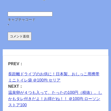
キャプチャコード
*
PREV：
長距離ドライブのお供に！日本製、おしっこ用携帯
ミニトイレ袋 ＠100均 セリア
NEXT：
温泉卵が４つも入って、たったの100円（税抜）。し
かもタレ付きだよ！お得だね！！ ＠100均 ローソン
ストア100