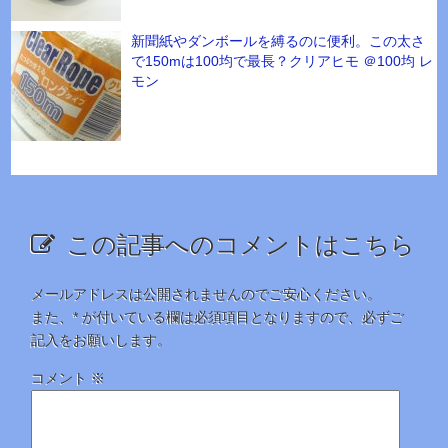
新聞紙やダンボールを縛るのに便利。この太さ
で150mは100均で最長？クリアヒモ ＠100均 レ
モン
この記事へのコメントはこちら
メールアドレスは公開されませんのでご安心ください。
また、
*
が付いている欄は必須項目となりますので、必ずご
記入をお願いします。
コメント
※