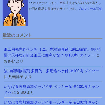
ワクワクがいっぱい！百均浪漫はSiSO-LABで購入し
た百均商品を書き綴るサイトです。
プロフィール詳細
最近のコメント
細工用先先丸ペンチ ミニ。先端部直径は約1.6mm。釣り仕
掛け天秤など針金細工に便利かな？ ＠100均 ダイソー
に
おさむ
より
強力瞬間接着剤 多目的・多用途ハケ付 ＠100均 ダイソー
に
兵頭洋子
より
いなば食塩無添加ジャガイモ ベルギー産 ＠100均 キャン
ドゥ
に
SiSO
より
いなば食塩無添加ジャガイモ ベルギー産 ＠100均 キャン