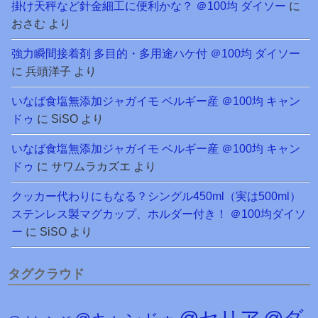
掛け天秤など針金細工に便利かな？ ＠100均 ダイソー
に
おさむ
より
強力瞬間接着剤 多目的・多用途ハケ付 ＠100均 ダイソー
に
兵頭洋子
より
いなば食塩無添加ジャガイモ ベルギー産 ＠100均 キャン
ドゥ
に
SiSO
より
いなば食塩無添加ジャガイモ ベルギー産 ＠100均 キャン
ドゥ
に
サワムラカズエ
より
クッカー代わりにもなる？シングル450ml（実は500ml）
ステンレス製マグカップ、ホルダー付き！ ＠100均ダイソ
ー
に
SiSO
より
タグクラウド