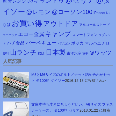
@セリア
@ダ
@キャンドゥ
@オレンジ
イソー
@レモン
@ローソン100
iPhone
い
お買い得
アウトドア
なば
アルコールストーブ
キャンプ
エコー金属
スマートフォン
タブレッ
エコバッグ
バーベキュー
ハチ食品
マルハニチロ
ポッカ
ト
パソコン
日本製
山ランチ
＠ワッツ
東洋水産
掃除
便利
菓子
人気記事
M5とM6サイズのボルト／ナット詰め合わせセッ
ト ＠100均 ダイソー
2016.12.13 に投稿された
文庫本持ち歩きにちょうどいい、A6サイズ ファス
ナーケース。 ＠100均 セリア
2018.01.22 に投稿