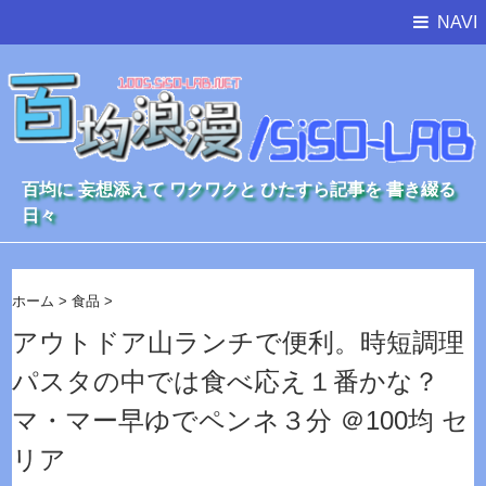
NAVI
百均に 妄想添えて ワクワクと ひたすら記事を 書き綴る
日々
ホーム
>
食品
>
アウトドア山ランチで便利。時短調理
パスタの中では食べ応え１番かな？
マ・マー早ゆでペンネ３分 ＠100均 セ
リア