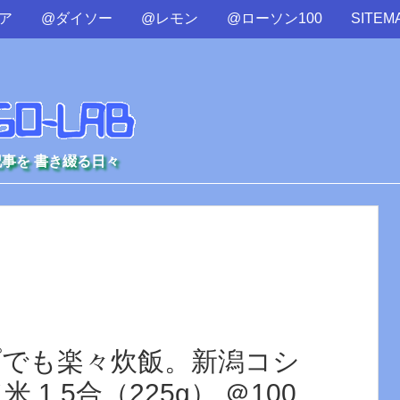
ア
@ダイソー
@レモン
@ローソン100
SITEM
記事を 書き綴る日々
プでも楽々炊飯。新潟コシ
1.5合（225g） ＠100