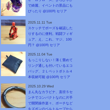
で綺麗、イベントの景品にも
ぴったり @100均 セリア
2025.11.11 Tue
スケッチでポーズを確認した
りするのに便利。戦闘フィギ
ュア、え、これ、マジ、100
円？ @100均 セリア
2025.11.04 Tue
もっこりしない！薄く畳めて
リング通しも付いているエコ
バッグ、２Ｌペットボトル４
本収納可能 @100均 セリア
2025.10.29 Wed
まん丸なカラビナ、直径５セ
ンチでコンパクトなのに片手
で開閉操作楽々、ポーチなど
をズボンのベルトループから