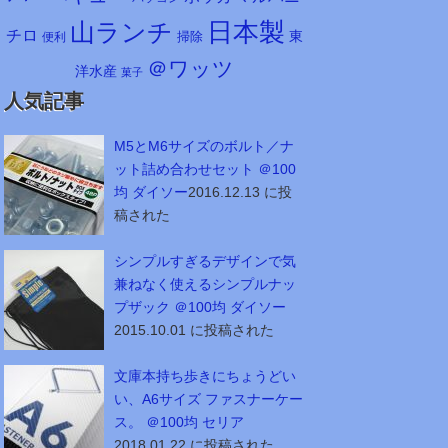
日本製
山ランチ
チロ
東
掃除
便利
＠ワッツ
洋水産
菓子
人気記事
M5とM6サイズのボルト／ナ
ット詰め合わせセット ＠100
均 ダイソー
2016.12.13 に投
稿された
シンプルすぎるデザインで気
兼ねなく使えるシンプルナッ
プザック ＠100均 ダイソー
2015.10.01 に投稿された
文庫本持ち歩きにちょうどい
い、A6サイズ ファスナーケー
ス。 ＠100均 セリア
2018.01.22 に投稿された