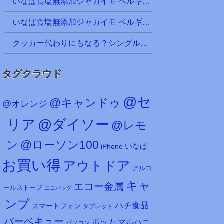
いなば食塩無添加ジャガイモ ベルギー産 ＠100均 キャンドゥ
いなば食塩無添加ジャガイモ ベルギー産 ＠100均 キャンドゥ
クッカー代わりにもなる？シングル450ml（実は500ml）ステンレス製マグカップ、ホルダー付き！ ＠100均ダイソー
タグクラウド
@セ
@キャンドゥ
@オレンジ
リア
@ダイソー
@レモ
ン
@ローソン100
iPhone
いなば
お買い得
アウトドア
アルコ
キャ
エコー金属
ールストーブ
エコバッグ
ンプ
ハチ食品
スマートフォン
タブレット
バーベキュー
マルハニ
ポッカ
パソコン