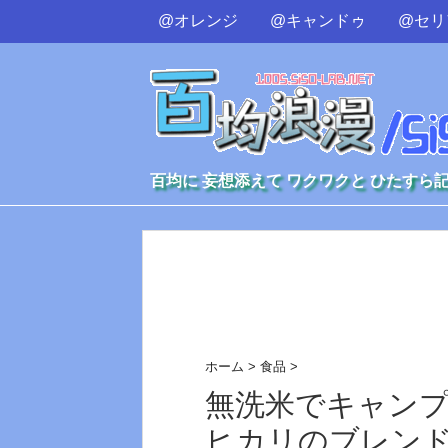
@オレンジ
@キャンドゥ
@セリ
百均に 妄想添えて ワクワクと ひたすら
ホーム
>
食品
>
無洗米でキャン
ヒカリのブレンド米 