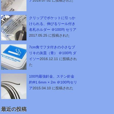
ア
2018.07.02 に投稿された
クリップでポケットに引っか
けられる、伸びるリール付き
名札ホルダー ＠100均 セリア
2017.05.25 に投稿された
7cm角でフタ付きの小さなブ
リキの灰皿（青） ＠100均 ダ
イソー
2016.12.11 に投稿され
た
100均最強針金、ステン針金
約Φ1.6mm × 2m ＠100均セリ
ア
2015.04.10 に投稿された
最近の投稿