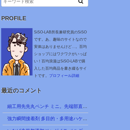
PROFILE
SiSO-LAB所長兼研究員のSiSO
です。あ、趣味のサイトなので
実体はありませんけど…。百均
ショップにはワクワクがいっぱ
い！百均浪漫はSiSO-LABで購
入した百均商品を書き綴るサイ
トです。
プロフィール詳細
最近のコメント
細工用先先丸ペンチ ミニ。先端部直径は約1.6mm。釣り仕掛け天秤など針金細工に便利かな？ ＠100均 ダイソー
強力瞬間接着剤 多目的・多用途ハケ付 ＠100均 ダイソー