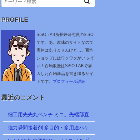
PROFILE
SiSO-LAB所長兼研究員のSiSO
です。あ、趣味のサイトなので
実体はありませんけど…。百均
ショップにはワクワクがいっぱ
い！百均浪漫はSiSO-LABで購
入した百均商品を書き綴るサイ
トです。
プロフィール詳細
最近のコメント
細工用先先丸ペンチ ミニ。先端部直径は約1.6mm。釣り仕掛け天秤など針金細工に便利かな？ ＠100均 ダイソー
強力瞬間接着剤 多目的・多用途ハケ付 ＠100均 ダイソー