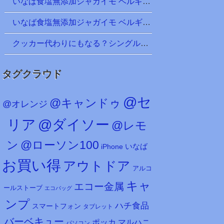
いなば食塩無添加ジャガイモ ベルギー産 ＠100均 キャンドゥ
いなば食塩無添加ジャガイモ ベルギー産 ＠100均 キャンドゥ
クッカー代わりにもなる？シングル450ml（実は500ml）ステンレス製マグカップ、ホルダー付き！ ＠100均ダイソー
タグクラウド
@セ
@キャンドゥ
@オレンジ
リア
@ダイソー
@レモ
ン
@ローソン100
iPhone
いなば
お買い得
アウトドア
アルコ
キャ
エコー金属
ールストーブ
エコバッグ
ンプ
ハチ食品
スマートフォン
タブレット
バーベキュー
マルハニ
ポッカ
パソコン