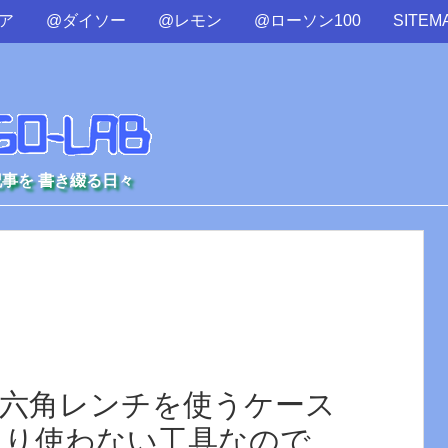
ア
@ダイソー
@レモン
@ローソン100
SITEM
記事を 書き綴る日々
は六角レンチを使うケース
まり使わない工具なので