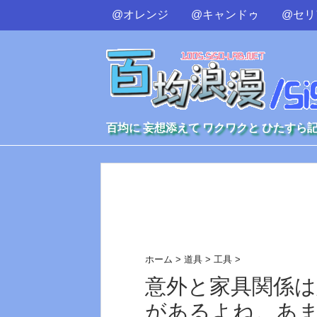
@オレンジ
@キャンドゥ
@セリ
百均に 妄想添えて ワクワクと ひたすら
ホーム
>
道具
>
工具
>
意外と家具関係
があるよね。あ