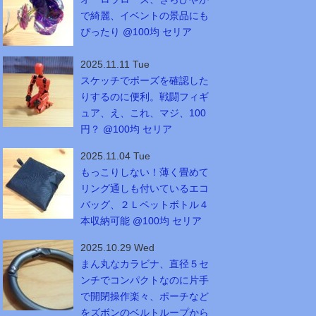
で綺麗、イベントの景品にも
ぴったり @100均 セリア
2025.11.11 Tue
スケッチでポーズを確認した
りするのに便利。戦闘フィギ
ュア、え、これ、マジ、100
円？ @100均 セリア
2025.11.04 Tue
もっこりしない！薄く畳めて
リング通しも付いているエコ
バッグ、２Ｌペットボトル４
本収納可能 @100均 セリア
2025.10.29 Wed
まん丸なカラビナ、直径５セ
ンチでコンパクトなのに片手
で開閉操作楽々、ポーチなど
をズボンのベルトループから