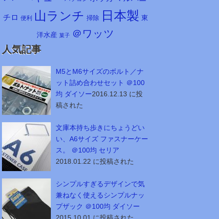
日本製
山ランチ
チロ
東
掃除
便利
＠ワッツ
洋水産
菓子
人気記事
M5とM6サイズのボルト／ナ
ット詰め合わせセット ＠100
均 ダイソー
2016.12.13 に投
稿された
文庫本持ち歩きにちょうどい
い、A6サイズ ファスナーケー
ス。 ＠100均 セリア
2018.01.22 に投稿された
シンプルすぎるデザインで気
兼ねなく使えるシンプルナッ
プザック ＠100均 ダイソー
2015.10.01 に投稿された