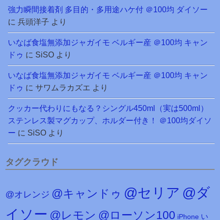
強力瞬間接着剤 多目的・多用途ハケ付 ＠100均 ダイソー
に
兵頭洋子
より
いなば食塩無添加ジャガイモ ベルギー産 ＠100均 キャン
ドゥ
に
SiSO
より
いなば食塩無添加ジャガイモ ベルギー産 ＠100均 キャン
ドゥ
に
サワムラカズエ
より
クッカー代わりにもなる？シングル450ml（実は500ml）
ステンレス製マグカップ、ホルダー付き！ ＠100均ダイソ
ー
に
SiSO
より
タグクラウド
@セリア
@ダ
@キャンドゥ
@オレンジ
イソー
@レモン
@ローソン100
iPhone
い