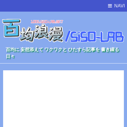
NAVI
百均に 妄想添えて ワクワクと ひたすら記事を 書き綴る
日々