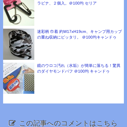
ラビナ、２個入。＠100均 セリア
迷彩柄 巾着 約W17xH19cm、キャンプ用カップ
の重ね収納にピッタリ。 ＠100均キャンドゥ
鏡のウロコ汚れ（水垢）が簡単に落ちる！驚異
のダイヤモンドパフ ＠100均 キャンドゥ
この記事へのコメントはこちら