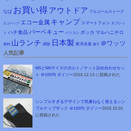
お買い得
アウトドア
なば
アルコールストーブ
キャンプ
エコー金属
スマートフォン
タブレッ
エコバッグ
バーベキュー
ハチ食品
マルハニチロ
ポッカ
ト
パソコン
日本製
山ランチ
＠ワッツ
東洋水産
掃除
便利
菓子
人気記事
M5とM6サイズのボルト／ナット詰め合わせセッ
ト ＠100均 ダイソー
2016.12.13 に投稿された
シンプルすぎるデザインで気兼ねなく使えるシン
プルナップザック ＠100均 ダイソー
2015.10.01
に投稿された