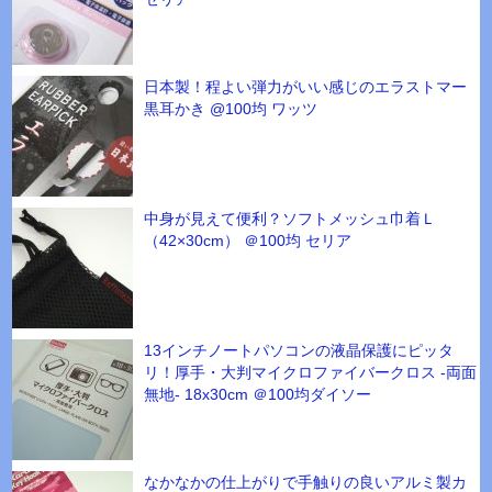
日本製！程よい弾力がいい感じのエラストマー
黒耳かき @100均 ワッツ
中身が見えて便利？ソフトメッシュ巾着Ｌ
（42×30cm） ＠100均 セリア
13インチノートパソコンの液晶保護にピッタ
リ！厚手・大判マイクロファイバークロス -両面
無地- 18x30cm ＠100均ダイソー
なかなかの仕上がりで手触りの良いアルミ製カ