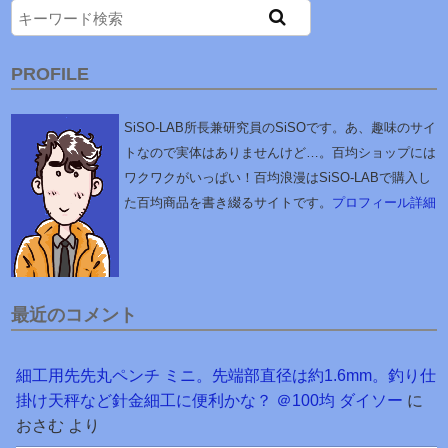
PROFILE
SiSO-LAB所長兼研究員のSiSOです。あ、趣味のサイ
トなので実体はありませんけど…。百均ショップには
ワクワクがいっぱい！百均浪漫はSiSO-LABで購入し
た百均商品を書き綴るサイトです。
プロフィール詳細
最近のコメント
細工用先先丸ペンチ ミニ。先端部直径は約1.6mm。釣り仕
掛け天秤など針金細工に便利かな？ ＠100均 ダイソー
に
おさむ
より