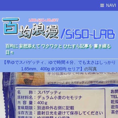
NAVI
百均に 妄想添えて ワクワクと ひたすら記事を 書き綴る
日々
【早ゆでスパゲッティ、ゆで時間４分、でも太さはしっかり
1.65mm、400g ＠100均 セリア】
の写真