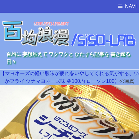
NAVI
百均に 妄想添えて ワクワクと ひたすら記事を 書き綴る
日々
【マヨネーズの軽い酸味が疲れをいやしてくれる気がする、い
かフライ ツナマヨネーズ味 ＠100均 ローソン100】
の写真