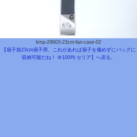
krnp-29603-23cm-fan-case-02
【扇子袋23cm扇子用、これがあれば扇子を傷めずにバッグに
収納可能だね！ ＠100均 セリア】へ戻る。