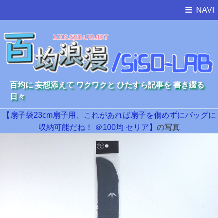
NAVI
百均に 妄想添えて ワクワクと ひたすら記事を 書き綴る
日々
【扇子袋23cm扇子用、これがあれば扇子を傷めずにバッグに
収納可能だね！ ＠100均 セリア】
の写真