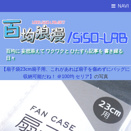
NAVI
百均に 妄想添えて ワクワクと ひたすら記事を 書き綴る
日々
【扇子袋23cm扇子用、これがあれば扇子を傷めずにバッグに
収納可能だね！ ＠100均 セリア】
の写真