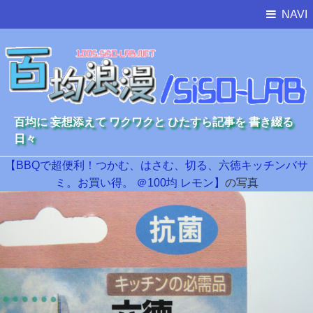
NAVI
百均に 妄想添えて ワクワクと ひたすら記事を 書き綴る
日々
【BBQで超便利！つかむ、はさむ、切る、六徳キッチンバサ
ミ。お買い得。 ＠100均 レモン】
の写真