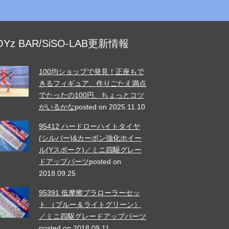
OYz BAR/SiSO-LAB更新情報
100均ショップで発見！正座もで
きるフィギュア、作りごたえ満点
でたったの100円、ちょっとコツ
がいるかな
posted on 2025.11.10
95412 ハードローハイトタイヤ
(シルバー)&カーボン強化ホイー
ル(Yスポーク)／ミニ四駆グレー
ドアップパーツ
posted on
2018.09.25
95391 低摩擦プラローラーセッ
ト （ブルー＆ライトグリーン）
／ミニ四駆グレードアップパーツ
posted on 2018.09.11