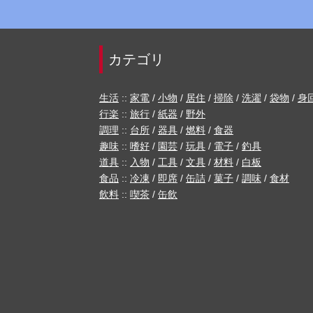
カテゴリ
生活
::
家電
/
小物
/
居住
/
掃除
/
洗濯
/
袋物
/
身
行楽
::
旅行
/
紙器
/
野外
調理
::
台所
/
器具
/
燃料
/
食器
趣味
::
嗜好
/
園芸
/
玩具
/
電子
/
釣具
道具
::
入物
/
工具
/
文具
/
材料
/
白板
食品
::
冷凍
/
即席
/
缶詰
/
菓子
/
調味
/
食材
飲料
::
喫茶
/
缶飲