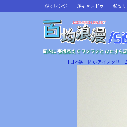
@オレンジ
@キャンドゥ
@セリ
百均に 妄想添えて ワクワクと ひたすら
【日本製！固いアイスクリーム