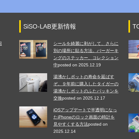
SiSO-LAB更新情報
T
回
シールを綺麗に剥がして、さらに
別の場所に貼る方法。バーガーキ
ングのステッカー、コレクション
中
posted on 2025.12.19
湯沸かしポットの寿命を延ばす
ぞ。９年前に購入したタイガーの
湯沸かしポットのふたパッキンを
交換
posted on 2025.12.17
iOSアップデートで半透明になっ
たiPhoneのロック画面の時計を
見やすくする方法
posted on
2025.12.14