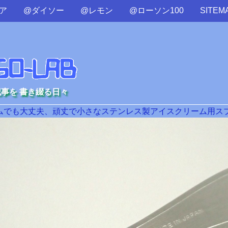
ア
@ダイソー
@レモン
@ローソン100
SITEM
記事を 書き綴る日々
でも大丈夫、頑丈で小さなステンレス製アイスクリーム用スプー