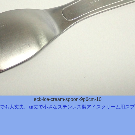
eck-ice-cream-spoon-9p6cm-10
でも大丈夫、頑丈で小さなステンレス製アイスクリーム用スプーン